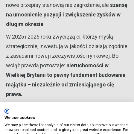
nowe przepisy stanowią nie zagrożenie, ale
szansę
na umocnienie pozycji i zwiększenie zysków w
długim okresie
.
W 2025 i 2026 roku zwyciężą ci, którzy myślą
strategicznie, inwestują w jakość i działają zgodnie
z zasadami nowej rzeczywistości rynkowej. Bo
wciąż prawdą pozostaje:
nieruchomości w
Wielkiej Brytanii to pewny fundament budowania
majątku – niezależnie od zmieniającego się
prawa.
We use cookies
We may place these for analysis of our visitor data, to improve our website,
Magda Mikulska
show personalised content and to give you a great website experience. For
Tax Adviser Wisetax Founder