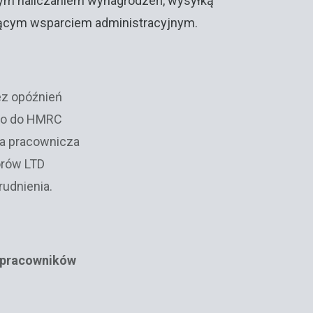
nym naliczaniem wynagrodzeń, wysyłką
żącym wsparciem administracyjnym.
ez opóźnień
to do HMRC
ja pracownicza
orów LTD
rudnienia.
 pracowników