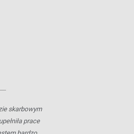
dzie skarbowym
upełniła prace
Jestem bardzo