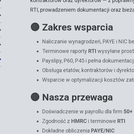
kontraktorów oraz dyrektorów — z popraw
RTI, prowadzeniem dokumentacji oraz bie
🟡 Zakres wsparcia
Naliczanie wynagrodzeń, PAYE i NIC b
Terminowe raporty
RTI
wysyłane pros
Payslipy, P60, P45 i pełna dokumentac
Obsługa etatów, kontraktorów i dyrekt
Wsparcie w optymalizacji kosztów zat
🟡 Nasza przewaga
Doświadczenie w payrollu dla firm
50+
Zgodność z
HMRC
i terminowe
RTI
Dokładne obliczenia
PAYE/NIC