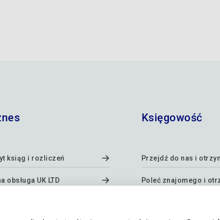
znes
Księgowość
t ksiąg i rozliczeń
Przejdź do nas i otrzy
na obsługa UK LTD
Poleć znajomego i otr
nagrodę!
a firma
Kwartalne raporty MTD