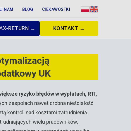
LI NAM
BLOG
CIEKAWOSTKI
AX-RETURN →
KONTAKT →
ptymalizacją
odatkowy UK
większe ryzyko błędów w wypłatach, RTI,
ych zespołach nawet drobna nieścisłość
tą kontroli nad kosztami zatrudnienia.
atrudniających wielu pracowników,