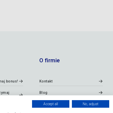
O firmie
maj bonus!
Kontakt
zymaj
Blog
O firmie
Accept all
No, adjust