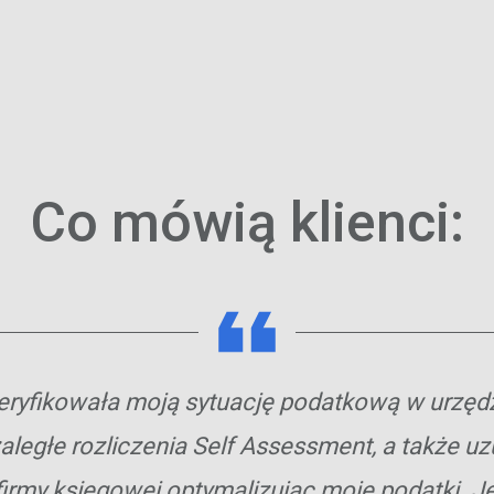
Co mówią klienci:
eryfikowała moją sytuację podatkową w urzę
zaległe rozliczenia Self Assessment, a także uz
firmy księgowej optymalizując moje podatki. 