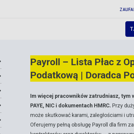
ZAUFA
T
Payroll – Lista Płac z O
Podatkową | Doradca P
Im więcej pracowników zatrudniasz, tym 
PAYE, NIC i dokumentach HMRC.
Przy duż
może skutkować karami, zaległościami i utra
Oferujemy pełną obsługę Payroll dla firm z