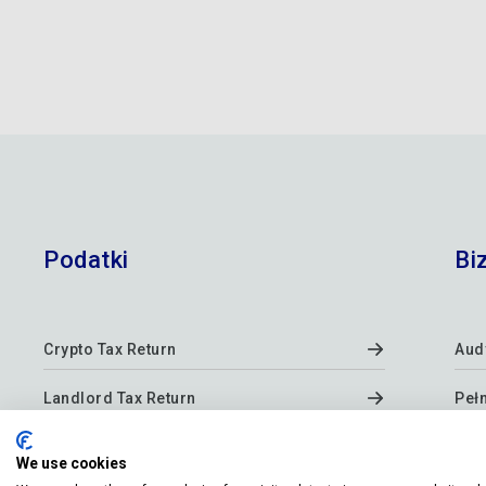
Podatki
Bi
Crypto Tax Return
Audy
Landlord Tax Return
Peł
Sole trader Tax Return
Now
We use cookies